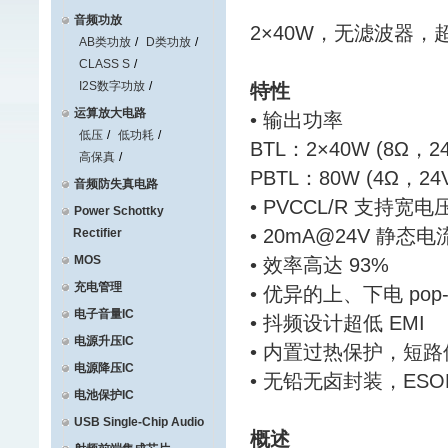
音频功放
2×40W，无滤波器，
AB类功放
D类功放
CLASS S
I2S数字功放
特性
运算放大电路
• 输出功率
低压
低功耗
BTL：2×40W (8Ω，2
高保真
PBTL：80W (4Ω，2
音频防失真电路
• PVCCL/R 支持宽电压
Power Schottky
• 20mA@24V 静态电
Rectifier
MOS
• 效率高达 93%
充电管理
• 优异的上、下电 pop-
电子音量IC
• 抖频设计超低 EMI
电源升压IC
• 内置过热保护，短
电源降压IC
• 无铅无卤封装，ESO
电池保护IC
USB Single-Chip Audio
概述