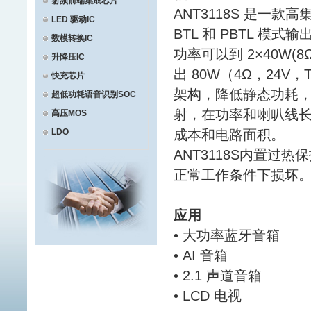
射频前端集成芯片
ANT3118S 是一
LED 驱动IC
BTL 和 PBTL 模式
数模转换IC
功率可以到 2×40W(8
升降压IC
出 80W（4Ω，24V，
快充芯片
架构，降低静态功耗，提
超低功耗语音识别SOC
射，在功率和喇叭线
高压MOS
LDO
成本和电路面积。
ANT3118S内置
正常工作条件下损坏
应用
• 大功率蓝牙音箱
• AI 音箱
• 2.1 声道音箱
• LCD 电视