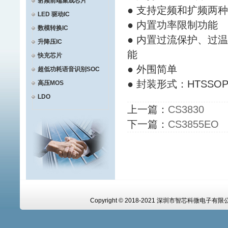
射频前端集成芯片
● 支持定频和扩频两
LED 驱动IC
● 内置功率限制功能
数模转换IC
● 内置过流保护、过
升降压IC
能
快充芯片
● 外围简单
超低功耗语音识别SOC
● 封装形式：HTSSO
高压MOS
LDO
上一篇：
CS3830
下一篇：
CS3855EO
Copyright © 2018-2021 深圳市智芯科微电子有限公司 A