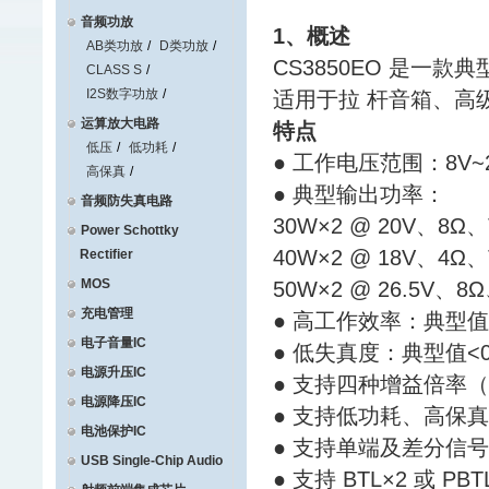
音频功放
1、概述
AB类功放
D类功放
CS3850EO 是一款
CLASS S
I2S数字功放
适用于拉 杆音箱、高
运算放大电路
特点
低压
低功耗
● 工作电压范围：8V~2
高保真
● 典型输出功率：
音频防失真电路
30W×2 @ 20V、8Ω、
Power Schottky
40W×2 @ 18V、4Ω、
Rectifier
MOS
50W×2 @ 26.5V、8
充电管理
● 高工作效率：典型值
电子音量IC
● 低失真度：典型值<0
电源升压IC
● 支持四种增益倍率（20d
电源降压IC
● 支持低功耗、高保
电池保护IC
● 支持单端及差分信
USB Single-Chip Audio
● 支持 BTL×2 或 PB