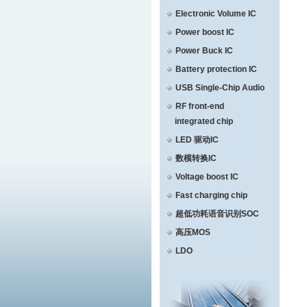
Electronic Volume IC
Power boost IC
Power Buck IC
Battery protection IC
USB Single-Chip Audio
RF front-end
integrated chip
LED 驱动IC
数模转换IC
Voltage boost IC
Fast charging chip
超低功耗语音识别SOC
高压MOS
LDO