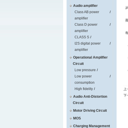
Audio amplifier
从
Class AB power
amplifier
善
Class D power
amplifier
有
CLASS S
I2S digital power
4
amplifier
Operational Amplifier
5
Circuit
Low pressure
6
Low power
consumption
High fidelity
上
下
Audio Anti-Distortion
Circuit
Motor Driving Circuit
MOS
Charging Management