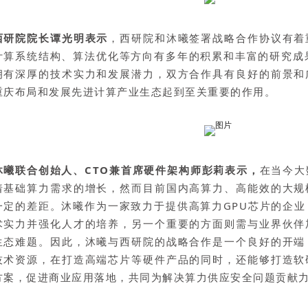
西研院院长谭光明表示
，西研院和沐曦签署战略合作协议有着
计算系统结构、算法优化等方向有多年的积累和丰富的研究成
拥有深厚的技术实力和发展潜力，双方合作具有良好的前景和
重庆布局和发展先进计算产业生态起到至关重要的作用。
沐曦联合创始人、CTO兼首席硬件架构师彭莉表示，
在当今大
着基础算力需求的增长，然而目前国内高算力、高能效的大规
一定的差距。沐曦作为一家致力于提供高算力GPU芯片的企
术实力并强化人才的培养，另一个重要的方面则需与业界伙伴
生态难题。因此，沐曦与西研院的战略合作是一个良好的开端
技术资源，在打造高端芯片等硬件产品的同时，还能够打造软
方案，促进商业应用落地，共同为解决算力供应安全问题贡献