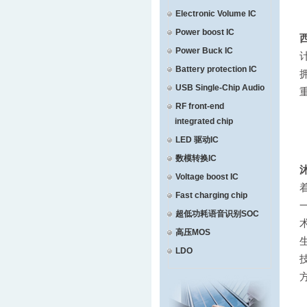
Electronic Volume IC
Power boost IC
Power Buck IC
Battery protection IC
USB Single-Chip Audio
RF front-end
integrated chip
LED 驱动IC
数模转换IC
Voltage boost IC
Fast charging chip
超低功耗语音识别SOC
高压MOS
LDO