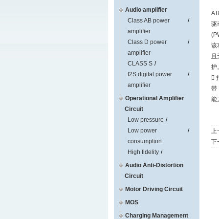
Audio amplifier
A
Class AB power
驱
amplifier
(
Class D power
该
amplifier
且
CLASS S
护
I2S digital power

amplifier
带
Operational Amplifier
能
Circuit
Low pressure
Low power
上
consumption
下
High fidelity
Audio Anti-Distortion
Circuit
Motor Driving Circuit
MOS
Charging Management