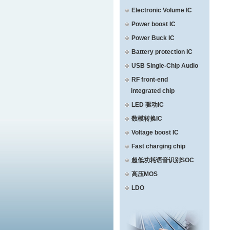
Electronic Volume IC
Power boost IC
Power Buck IC
Battery protection IC
USB Single-Chip Audio
RF front-end
integrated chip
LED 驱动IC
数模转换IC
Voltage boost IC
Fast charging chip
超低功耗语音识别SOC
高压MOS
LDO