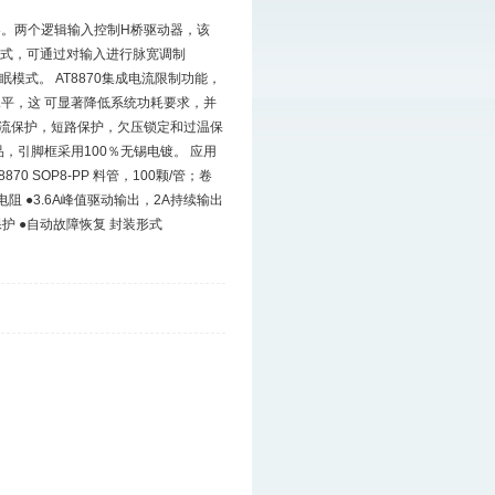
器。两个逻辑输入控制H桥驱动器，该
减模式，可通过对输入进行脉宽调制
模式。 AT8870集成电流限制功能，
知水平，这 可显著降低系统功耗要求，并
过流保护，短路保护，欠压锁定和过温保
品，引脚框采用100％无锡电镀。 应用
70 SOP8-PP 料管，100颗/管；卷
)电阻 ●3.6A峰值驱动输出，2A持续输出
保护 ●自动故障恢复 封装形式