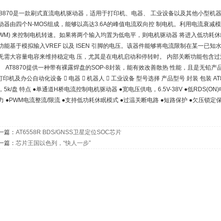
T8870是一款刷式直流电机驱动器，适用于打印机、电器、 工业设备以及其他小型机
动器由四个N-MOS组成，能够以高达3.6A的峰值电流双向控 制电机。利用电流衰
PWM) 来控制电机转速。如果将两个输入均置为低电平，则电机驱动器 将进入低功耗休眠
功能基于模拟输入VREF 以及 ISEN 引脚的电压。该器件能够将电流限制在某一已
无需大容量电容来维持稳定电 压，尤其是在电机启动和停转时。 内部关断功能包含
。 AT8870提供一种带有裸露焊盘的SOP-8封装，能有效改善散热 性能，且是无铅产
 打印机及办公自动化设备  电器  机器人  工业设备 型号选择 产品型号 封装 包装 AT88
，5k/盘 特点 ●单通道H桥电流控制电机驱动器 ●宽电压供电，6.5V-38V ●低RDS(ON
力 ●PWM电流整流/限流 ●支持低功耗休眠模式 ●过温关断电路 ●短路保护 ●欠压锁定
一篇：
AT6558R BDS/GNSS卫星定位SOC芯片
一篇：
芯片王国以色列，“快人一步”